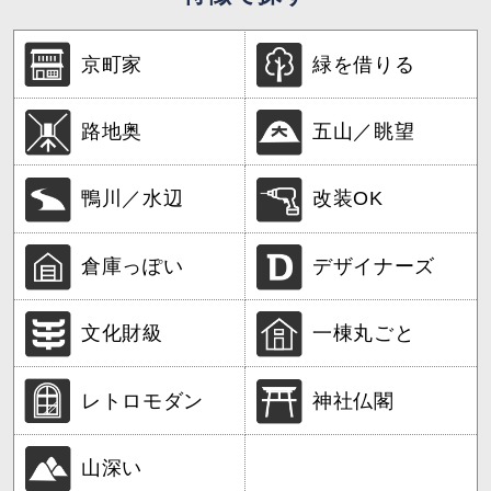
京町家
緑を借りる
路地奥
五山／眺望
鴨川／水辺
改装OK
倉庫っぽい
デザイナーズ
文化財級
一棟丸ごと
レトロモダン
神社仏閣
山深い