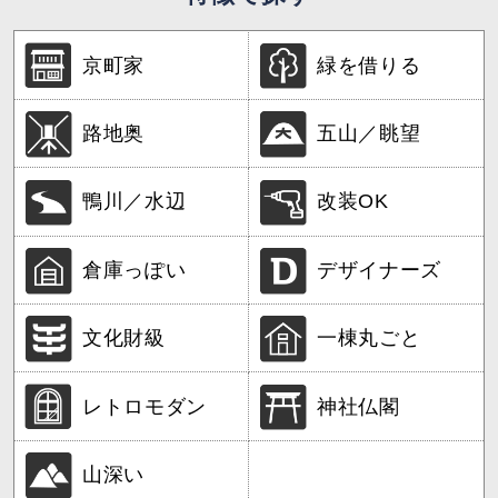
京町家
緑を借りる
路地奥
五山／眺望
鴨川／水辺
改装OK
倉庫っぽい
デザイナーズ
文化財級
一棟丸ごと
レトロモダン
神社仏閣
山深い