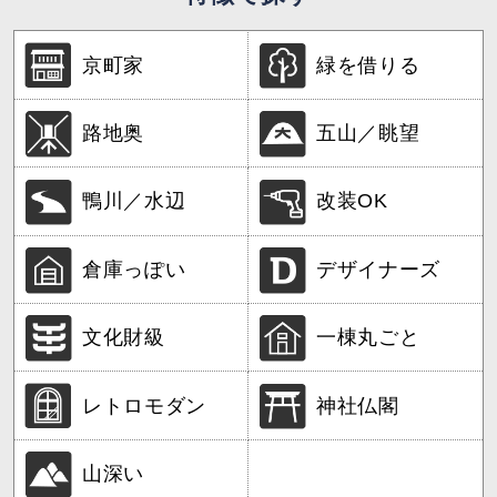
京町家
緑を借りる
路地奥
五山／眺望
鴨川／水辺
改装OK
倉庫っぽい
デザイナーズ
文化財級
一棟丸ごと
レトロモダン
神社仏閣
山深い