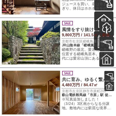
ジュースを買い、昼は青おに
ぎり、休日はホホホ座をのぞ
く。哲学の道までは徒歩
風情をすり抜ける
9,800万円 / 141.5㎡（建物） 281.47㎡（敷地）
京都市右京区嵯峨鳥居本小坂町
JR山陰本線「嵯峨嵐山」駅 徒歩25分
嵯峨野の最北、愛宕山の麓に
位置する嵯峨鳥居本。江戸時
代には愛宕山頂にある愛宕神
社の門前町として賑わってい
たそうで、現在も
共に育み、ゆるく繋がる
4,480万円 / 84.47㎡
京都市左京区静市市原町205
叡山電鉄鞍馬線「市原」駅 徒歩4分
※写真追加しました！
（3/24）3区画からなる分譲
地。敷地内には窮屈な境界壁
はなく、それぞれの敷地の一