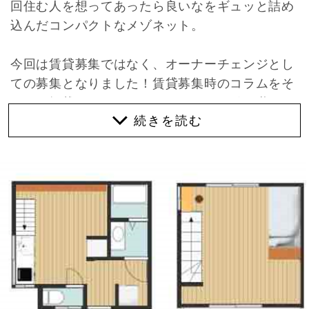
回住む人を想ってあったら良いなをギュッと詰め
込んだコンパクトなメゾネット。
今回は賃貸募集ではなく、オーナーチェンジとし
ての募集となりました！賃貸募集時のコラムをそ
のまま掲載させていただきますので、引き継いで
くれる方も是非イメージしてみてください。
※年間賃料収入840,000円 表面利回り8.41％
賃貸中
-賃貸募集時のコラム-
そんな物件は千本下長者町を東に入って細い通路
の先にある3連棟の南端で、なんと改装は全てオ
ーナーさんの手によるもの。それぞれのこだわり
ポイントやちょっとした気の利かせ方には頷くば
かりで、今までに収集していたアンティーク品も