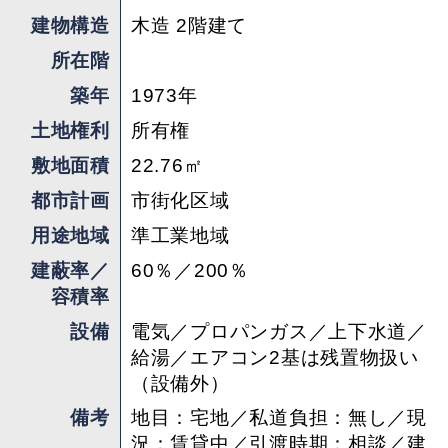
建物構造
木造 2階建て
所在階
築年
1973年
土地権利
所有権
敷地面積
22.76㎡
都市計画
市街化区域
用途地域
準工業地域
建蔽率／
60％／200％
容積率
設備
電気／プロパンガス／上下水道／
給湯／エアコン2基は残置物扱い
（設備外）
備考
地目：宅地／私道負担：無し／現
況：賃貸中／引渡時期：相談／建