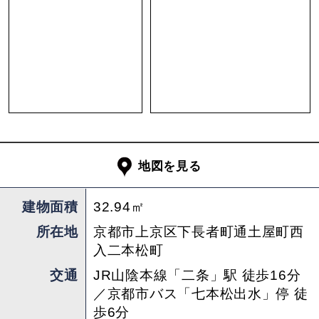
是非。
それではいくつか注意点を。写真にある動産物は
全て撤去予定ですが、もし気に入ったものがあれ
ば売却も相談のりますとのこと。あとプロパンガ
スなので都市ガスに比べと使用料が少し高くつき
ます。（とは言えガスを使うのはお湯使用時の
み）あとかなり細い通路に建つ連棟なので、周辺
地図を見る
と上手く調和できる方に想いのバトンタッチが出
来れば最高かと。
建物面積
32.94㎡
担当 ： 中谷
所在地
京都市上京区下長者町通土屋町西
入二本松町
交通
JR山陰本線「二条」駅 徒歩16分
／京都市バス「七本松出水」停 徒
歩6分