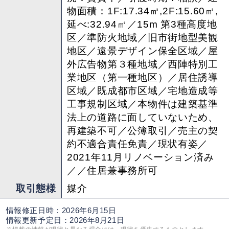
物面積：1F:17.34㎡,2F:15.60㎡,
延べ:32.94㎡／15m 第3種高度地
区／準防火地域／旧市街地型美観
地区／遠景デザイン保全区域／屋
外広告物第３種地域／西陣特別工
業地区（第一種地区）／居住誘導
区域／既成都市区域／宅地造成等
工事規制区域／本物件は建築基準
法上の道路に面していないため、
再建築不可／公簿取引／売主の契
約不適合責任免責／現状有姿／
2021年11月リノベーション済み
／／住居兼事務所可
取引態様
媒介
情報修正日時：2026年6月15日
情報更新予定日：2026年8月21日