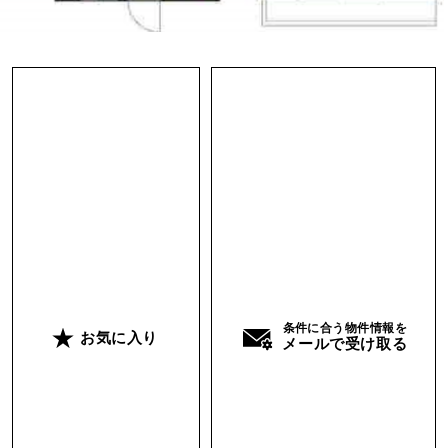
ちらほら使用されていて今このページを見てくれ
ている方の中には、どストライクな方もきっと少
なくないはず。1階は食事をとったり仕事や読書
にはちょうど良いサイズ感でTVを見るなら壁一面
に造作してある棚に収めることも可能です。（幅
の大きな冷蔵庫は設置できません）
勾配天井の2階は約10帖ほどの空間でベッドや収
納棚も造作にて設置済。そして窓際にかわいいデ
スクが上手くはめ込んであり、朝晩のメールチェ
ックや女性ならドレッサーとしても重宝しそう。
そしてここに座るとちょうど視線の先が抜けてい
条件に合う物件情報を
お気に入り
て、ここでも住む人を想うオーナーさんの気持ち
メールで受け取る
が嬉しくなります。全体的なサイズ感は2人でも
ギリギリ暮らせそうですが1人がベストで、1階と
2階でオンとオフを切り替えれるような暮らしを