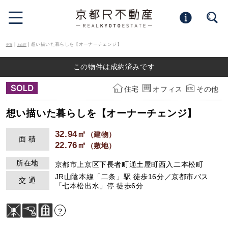
|
| 想い描いた暮らしを【オーナーチェンジ】
売買
上京区
この物件は成約済みです
住宅
オフィス
その他
想い描いた暮らしを【オーナーチェンジ】
32.94㎡
（建物）
面 積
22.76㎡
（敷地）
所在地
京都市上京区下長者町通土屋町西入二本松町
JR山陰本線「二条」駅 徒歩16分／京都市バス
交 通
「七本松出水」停 徒歩6分
?