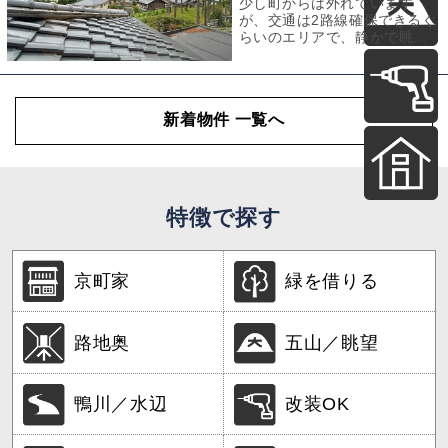
少し町からは外れています
が、交通は2路線確保できるぐ
らいのエリアで、静かで眺め
のいい街。三宅八幡。街中で
ももちろん緑を感
新着物件 一覧へ
特徴で探す
京町家
緑を借りる
路地奥
五山／眺望
鴨川／水辺
改装OK