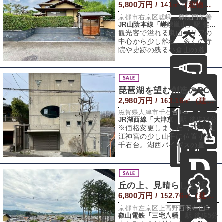
5,800万円 / 141㎡（建物） 229.96㎡（敷地）
京都市右京区嵯峨二尊院門前善光寺山町7-23
JR山陰本線「嵯峨嵐山」駅 徒歩21分
観光客で溢れる嵐山エリアの
中心から少し離れ、多くの寺
院や史跡の残る小倉山の麓。
見渡せば周囲の山や竹林の緑
が目に入り、耳を
琵琶湖を望む創造のRC
2,980万円 / 163.16㎡（建物） 172.15㎡（敷地）
滋賀県大津市千石台1-5
JR湖西線「大津京」駅 徒歩14分
※価格変更しました（7/2）近
江神宮の少し山手に位置する
千石台。湖西バイパスの皇子
山ランプのすぐ脇にあり100世
帯ほどか
丘の上、見晴らし生活
6,800万円 / 152.76㎡（建物） 204.4㎡（敷地）
京都市左京区上高野西明寺山33ー10
叡山電鉄「三宅八幡」駅 徒歩5分