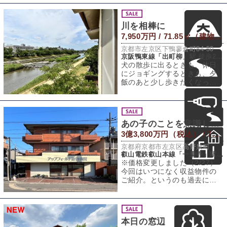
部をシェアして作る
川を相棒に
7,950万円 / 71.85㎡（建物） 72.95㎡（敷地）
京都市左京区下鴨蓼倉町84-50
京阪鴨東線「出町柳」駅 徒歩20分
犬の散歩に出るときも、休日
にジョギングするときも、夕
飯のあと少し歩きたくなった
ときも、玄関を出ればそこは
もう高野川。窓の
あの子のことを意識して。［収益マンション］
3億3,800万円（税込） / 772.57㎡（建物） 571.47㎡（敷地）
京都府京都市左京区高野泉町
叡山電鉄叡山本線「一乗寺」駅 徒歩8分
※価格変更しました（2/27）
今回はいつになく収益物件の
ご紹介。というのも過去に同
タイトルで何度も賃貸募集を
させてもらっ
本日の窓辺