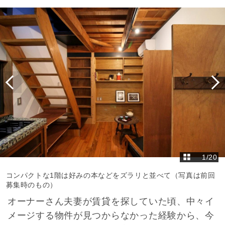
1
/
20
コンパクトな1階は好みの本などをズラリと並べて（写真は前回
募集時のもの）
オーナーさん夫妻が賃貸を探していた頃、中々イ
メージする物件が見つからなかった経験から、今