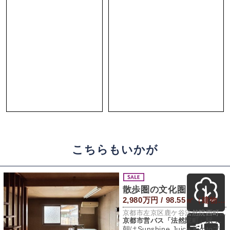
こちらもいかが
散歩圏の文化圏
2,980万円 / 98.55㎡（建物） 86.31㎡（敷地）
京都市左京区鹿ケ谷法然院西町66-1
京都市営バス「法然院町」駅 徒歩3分
朝はSunshine Juice Kyotoで