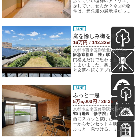
広くていい塩梅のアトリエ、
探していませんか？今回の物
件は、元呉服の展示場だった
スペースです。服飾関係の商
店や建物が多い五
庭を愉しみ街を望む
16万円 / 142.32㎡
京都市西京区御陵北山町33-4
阪急京都線「桂」駅 徒歩22分
門構えだけで思わず惹かれて
しまいました。奥まで続く塀
と玄関へ続くアプローチ。そ
れだけで”この先には何がある
んだろう”と自
ふっと一息
5万5,000円 / 28.35㎡
京都市左京区修学院大林町13-1
叡山電鉄「修学院」駅 徒歩3分
西にスカッと抜けたバルコニ
ーからサンセットを眺めて、
ふっと一息つける、ミニマル
で落ち着く物件のご紹介で