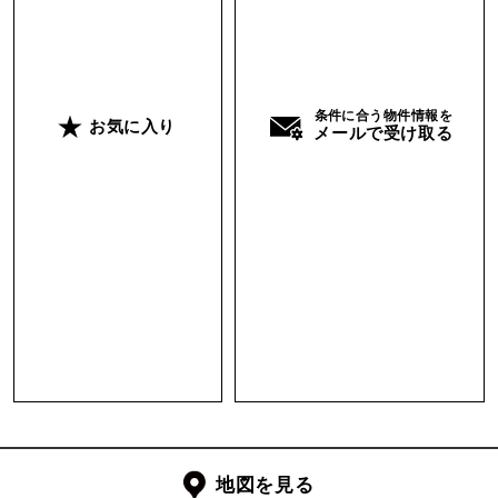
トなキッチンが。キッチン前にはぐっと天井を低
くとったリビングダイニングがあり、ここが生活
の中心となります。円形のテーブルを中央に配置
して、壁側にはくつろぎスペース。食事を中心と
条件に合う物件情報を
お気に入り
メールで受け取る
した団らん。壁際でのソファーでの落ち着ける珈
琲時間。急かされることのない落ち着いた生活
が、この空間からはそこはかとなく感じられてし
まいます。
階段を上がって2階に上がると大きなワンルーム
となっています。吹き抜けの黒い岩の様な壁が良
い景色となったその空間は置くにはベッドコーナ
ー、手前には書斎コーナーと自然に、居心地が良
さそうなところに配置されています。提灯や赤が
アクセントになった古建具など、独特のセンスが
地図を見る
光りますが、なんとなくいい塩梅ですべてが落ち