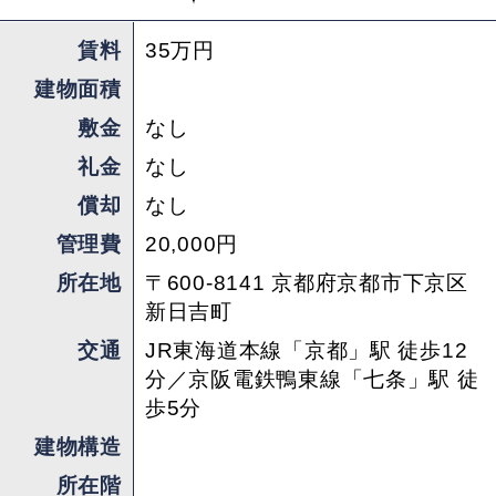
着いてしまっているセンスには脱帽するばかりで
賃料
35万円
すね。
建物面積
京都の中でもとびきりの立地に、異国感あふれる
敷金
なし
居心地の良い町家空間。1ヶ月単位で(もちろん長
礼金
なし
期も)京都暮らしを楽しんでみたい方、是非お問
償却
なし
い合わせください。
管理費
20,000円
担当 ： 佐久間
所在地
〒600-8141 京都府京都市下京区
新日吉町
交通
JR東海道本線「京都」駅 徒歩12
分／京阪電鉄鴨東線「七条」駅 徒
歩5分
建物構造
所在階