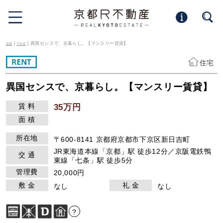
|
| 異国センスで、京暮らし。【マンスリー賃貸】
賃貸
下京区
住宅
異国センスで、京暮らし。【マンスリー賃貸】
賃 料
35万円
面 積
所在地
〒600-8141 京都府京都市下京区新日吉町
JR東海道本線「京都」駅 徒歩12分／京阪電鉄鴨
交 通
東線「七条」駅 徒歩5分
管理費
20,000円
敷 金
礼 金
なし
なし
?