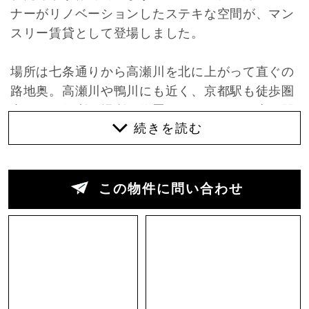
ナーがリノベーションしたステキな空間が、マン
スリー賃貸として登場しました。
場所は七条通りから高瀬川を北に上がって直ぐの
路地奥。高瀬川や鴨川にも近く、京都駅も徒歩圏
内という便利な場所に位置しています。三十三間
堂や国立博物館も勿論お散歩圏内。観光滞在も暮
らすにもかなりいいところです。
オーナーが自らリノベーションされた町家は、仕
この物件に問い合わせ
上げ材の選定や納め方、DIY感の出し方などとて
も独特の雰囲気に溢れています。間取りとして
は、LDKをメインとした空間。玄関を入ると先ず
水回りスペースがまとめられています。玄関から
正面奥には町家ならではの火袋という吹き抜け空
間がどんと視界に入ってきて、その下にコンパク