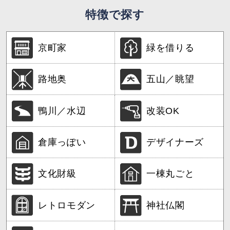
特徴で探す
京町家
緑を借りる
路地奥
五山／眺望
鴨川／水辺
改装OK
倉庫っぽい
デザイナーズ
文化財級
一棟丸ごと
レトロモダン
神社仏閣