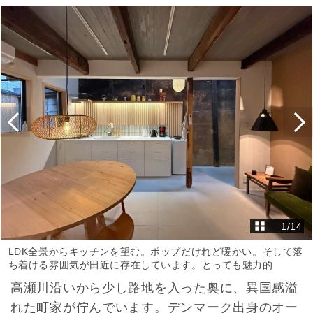
1
/
14
LDK全景からキッチンを望む。ポップだけれど暖かい。そして落
ち着ける雰囲気が田近に存在しています。とっても魅力的
高瀬川沿いから少し路地を入った奥に、異国感溢
れた町家が佇んでいます。デンマーク出身のオー