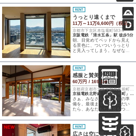
す。（※7月末の退
うっとり遠くまで
11万～11万6,600円（税込） / 38.65㎡
京都市下京区本塩竈町583-4
京阪電鉄「清水五条」駅 徒歩5分
朝、目覚めてベッドから見え
る景色に、ついついうっとり
と見入ってしまう。なぜなら
そこには今日もあなたを照ら
す太陽と、いつも
感服と賛美の空間
60万円 / 169.1㎡
京都府京都市北区平野鳥居前町84-1
京福電鉄北野線「北野白梅町」駅 徒歩7分
さぁ、みなさん。ため息の準
備を。最後までご覧いただい
たら、あなたもため息をつい
てしまうことを約束いたしま
す。北野天満宮の
広さは空に置いてきた