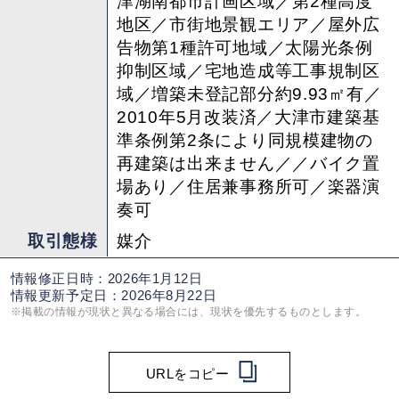
津湖南都市計画区域／第2種高度
地区／市街地景観エリア／屋外広
告物第1種許可地域／太陽光条例
抑制区域／宅地造成等工事規制区
域／増築未登記部分約9.93㎡有／
2010年5月改装済／⼤津市建築基
準条例第2条により同規模建物の
再建築は出来ません／／バイク置
場あり／住居兼事務所可／楽器演
奏可
取引態様
媒介
情報修正日時：2026年1月12日
情報更新予定日：2026年8月22日
※掲載の情報が現状と異なる場合には、現状を優先するものとします。
URLをコピー