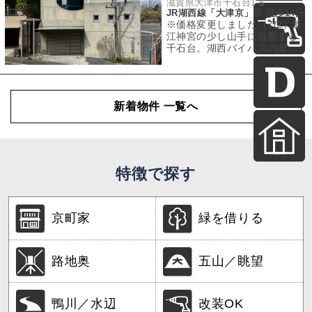
滋賀県大津市千石台1-5
JR湖西線「大津京」駅 徒歩14分
※価格変更しました（7/2）近
江神宮の少し山手に位置する
千石台。湖西バイパスの皇子
山ランプのすぐ脇にあり100世
帯ほどか
新着物件 一覧へ
特徴で探す
京町家
緑を借りる
路地奥
五山／眺望
鴨川／水辺
改装OK