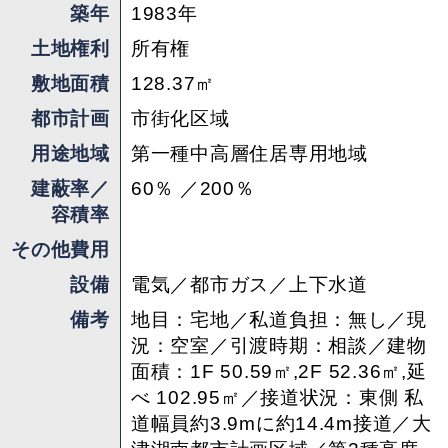
築年
1983年
土地権利
所有権
敷地面積
128.37㎡
都市計画
市街化区域
用途地域
第一種中高層住居専用地域
建蔽率／
60％ ／200％
容積率
その他費用
設備
電気／都市ガス／上下水道
備考
地目：宅地／私道負担：無し／現
況：空室／引渡時期：相談／建物
面積：1F 50.59㎡,2F 52.36㎡,延
べ 102.95㎡／接道状況：東側 私
道幅員約3.9mに約14.4m接道／大