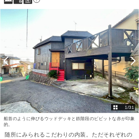
1
/
31
船首のように伸びるウッドデッキと鉄階段のビビットな赤が印象
的。
随所にみられるこだわりの内装。ただそれぞれの