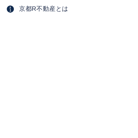
京都R不動産とは
よくある質問
採用情報
お問い合わせ
物件オーナー向け
掲載物件募集中
物件活用相談・コンサルティング