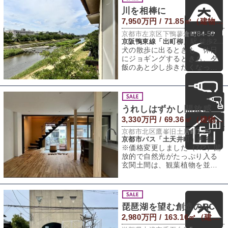
川を相棒に
7,950万円 / 71.85㎡（建物） 72.95㎡（敷地）
京都市左京区下鴨蓼倉町84-50
京阪鴨東線「出町柳」駅 徒歩20分
犬の散歩に出るときも、休日
にジョギングするときも、夕
飯のあと少し歩きたくなった
ときも、玄関を出ればそこは
もう高野川。窓の
うれしはずかし開放感
3,330万円 / 69.36㎡（建物） 62.8㎡（敷地）
京都市北区鷹峯旧土居町1‐29
京都市バス「土天井町」停 徒歩3分
※価格変更しました（7/2）開
放的で自然光がたっぷり入る
玄関土間は、観葉植物を並べ
たりぶら下げたりして、2人掛
けのテーブ
琵琶湖を望む創造のRC
2,980万円 / 163.16㎡（建物） 172.15㎡（敷地）