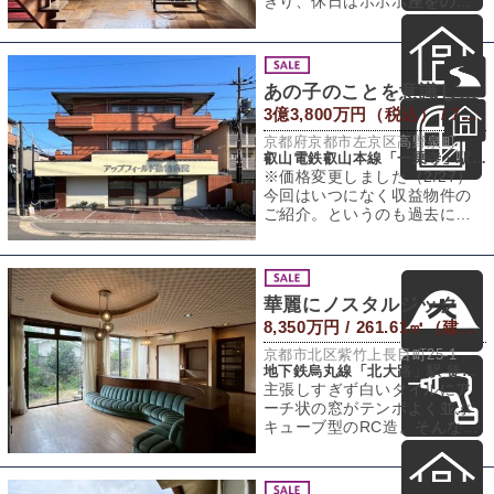
ぎり、休日はホホホ座をのぞ
く。哲学の道までは徒歩
あの子のことを意識して。［収益マンション］
3億3,800万円（税込） / 772.57㎡（建物） 571.47㎡（敷地）
京都府京都市左京区高野泉町
叡山電鉄叡山本線「一乗寺」駅 徒歩8分
※価格変更しました（2/27）
今回はいつになく収益物件の
ご紹介。というのも過去に同
タイトルで何度も賃貸募集を
させてもらっ
華麗にノスタルジック
8,350万円 / 261.61㎡（建物） 257.85㎡（敷地）
京都市北区紫竹上長目町25-1
地下鉄烏丸線「北大路」駅 徒歩14分
主張しすぎず白いタイルにア
ーチ状の窓がテンポよく並ぶ
キューブ型のRC造。そんな外
観と間取図との組み合わせか
ら、内装が少し