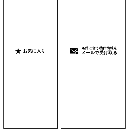
と名神高速大津ICの中間にある住宅街。JRと京阪
の駅までは徒歩圏内であるものの傾斜地に建って
いるので、道中はそこそこ勾配があります。その
お陰で室内に居ても通りを歩く人の目線を気にす
る必要が無かったり、日々の通勤が足腰のトレー
ニングになったり、この立地条件ならではのメリ
条件に合う物件情報を
お気に入り
ットと捉えていただければ。
メールで受け取る
担当 ： 中谷