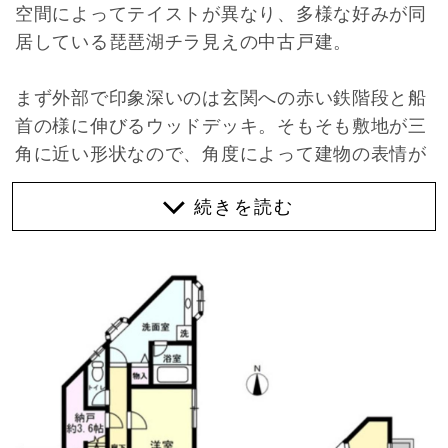
空間によってテイストが異なり、多様な好みが同
居している琵琶湖チラ見えの中古戸建。
まず外部で印象深いのは玄関への赤い鉄階段と船
首の様に伸びるウッドデッキ。そもそも敷地が三
角に近い形状なので、角度によって建物の表情が
異なって見えます。築40年以上の建物ですが、
2010年にリノベーションされ、現在もコンディシ
ョンは比較的良さそうな印象。
中二階からスタートする（階段の踊り場に玄関が
あるイメージ）室内は2階にリビングと1室、1階
に3室とサニタリースペースといった構成で、仕
事場や趣味部屋なんかも確保できます。
少し歪な形状のリビングは広くはないものの、そ