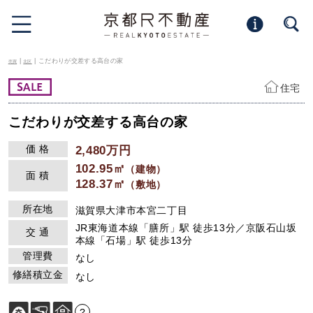
|
| こだわりが交差する高台の家
売買
北区
住宅
こだわりが交差する高台の家
価 格
2,480万円
102.95㎡
（建物）
面 積
128.37㎡
（敷地）
所在地
滋賀県大津市本宮二丁目
JR東海道本線「膳所」駅 徒歩13分／京阪石山坂
交 通
本線「石場」駅 徒歩13分
管理費
なし
修繕積立金
なし
?