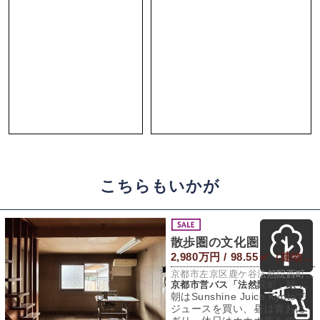
こちらもいかが
散歩圏の文化圏
2,980万円 / 98.55㎡（建物） 86.31㎡（敷地）
京都市左京区鹿ケ谷法然院西町66-1
京都市営バス「法然院町」駅 徒歩3分
朝はSunshine Juice Kyotoで
ジュースを買い、昼は青おに