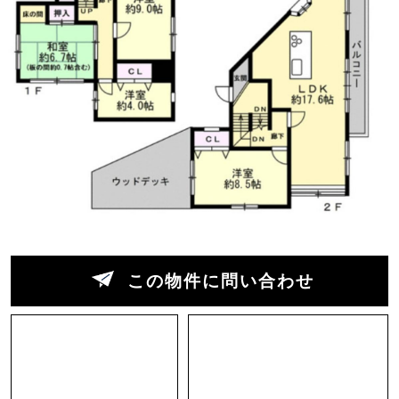
れぞれコンパクトにゾーニングがしやすく、回遊
できるキッチンに立てば隣家の合間から琵琶湖の
水面まで望むことも可能。バルコニーに出れば琵
琶湖の花火も見えそうな位置関係です。そして地
下のようで地下でない1階は、1室が大きめにとら
れていて、真ん中に壁を新設すれば分割出来る設
計になってます。なのでもし将来的に子供部屋が
もっと必要になったりしても、生活スタイルの変
化に対応出来そう。
前述の取り内装は目立った痛みはないので、好み
この物件に問い合わせ
さえ合えばそのまま利用しても良いですが、予算
と相談しながら、少しずつ自分好みにアップデー
トしていくのも良いかも知れません。
場所は滋賀県大津市で、ざっくり言うとJR膳所駅