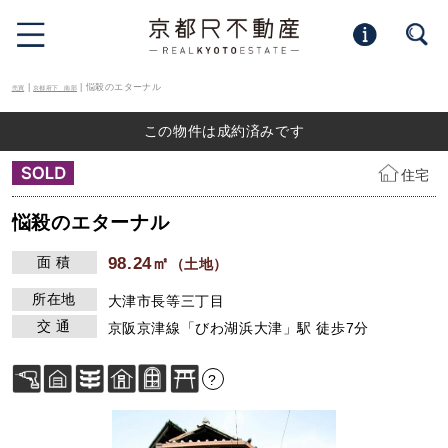
|
| 悩殺のエターナル
売買
京都府下 南部
この物件は成約済みです
住宅
悩殺のエターナル
面 積
98.24㎡
（土地）
所在地
大津市長等三丁目
交 通
京阪京津線「びわ湖浜大津」駅 徒歩7分
?