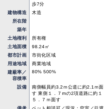
歩7分
建物構造
木造
所在階
築年
土地権利
所有権
土地面積
98.24㎡
都市計画
市街化区域
用途地域
商業地域
80% 500%
建蔽率／
容積率
設備
南側幅員約3.2ｍ公道に約2.1ｍ面
す 東側１．７mの2項道路に約１
５．７ｍ面す
備考
ペット相談可／現況：空室／引渡