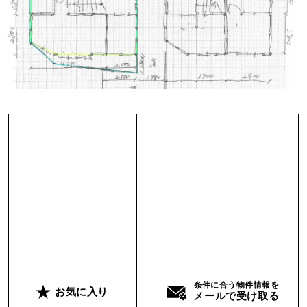
室と大広間と水回り、という間取りです。今もそ
の間取りと小さく区切られた個室と間仕切りが当
時のまま残っています。壁紙は立体の織り込んで
あるものですし、天井を見上げれば息を呑む造作
の数々。飾りの窓の形も様々です。
建物自体はかなり風雨にも晒され、至るところの
壁が崩れ落ちたりしていますが、そこはなんとか
頑張って修復していきたいところです。
どなたかこの建物を保存しても良いという男気の
ある方、お問い合わせお待ちしております！
条件に合う物件情報を
お気に入り
メールで受け取る