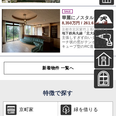
社の門前町として賑わってい
たそうで、現在も
華麗にノスタルジック
8,350万円 / 261.61㎡（建物） 257.85㎡（敷地）
京都市北区紫竹上長目町25-1
地下鉄烏丸線「北大路」駅 徒歩14分
主張しすぎず白いタイルにア
ーチ状の窓がテンポよく並ぶ
キューブ型のRC造。そんな外
観と間取図との組み合わせか
ら、内装が少し
新着物件 一覧へ
特徴で探す
京町家
緑を借りる