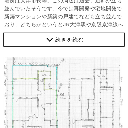
場所は大津市長等。この周辺は過去、遊郭が立ち
並んでいたそうです。今では再開発や宅地開発で
新築マンションや新築の戸建てなども立ち並んで
おり、どちらかというとJR大津駅や京阪京津線へ
のアクセスも良い、暮らしやすい便利な場所にな
っています。
その歴史自体に嫌悪感を抱く方もいらっしゃるか
もしれませんが、ニュートラルに、現在では再現
できない趣のある建物に目を向けてください。な
かなか見ることができないしつらえが至る所に散
りばめられ惚れ惚れします。
まず玄関を入ると、ワイドに広がる大階段がお出
迎え。奥に続く廊下と2階へのアプローチが圧巻
です。1階には3部屋と水回り、2階には複数の個