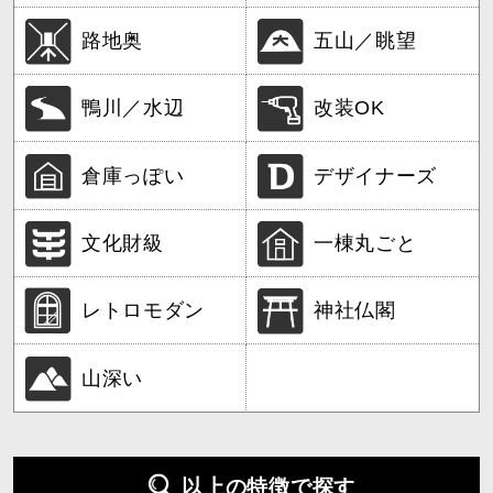
路地奥
五山／眺望
鴨川／水辺
改装OK
倉庫っぽい
デザイナーズ
文化財級
一棟丸ごと
レトロモダン
神社仏閣
山深い
以上の特徴で探す