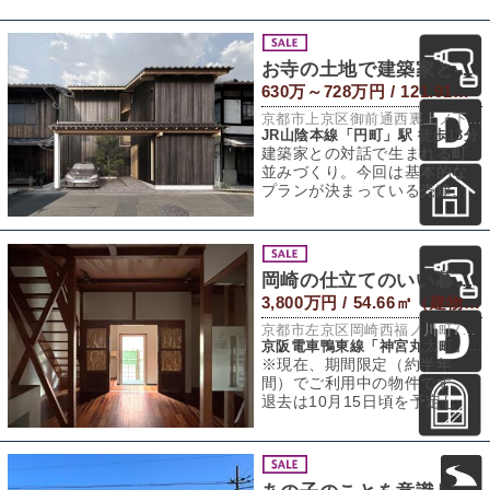
お寺の土地で建築家と-建築条件付 普通借地権-
630万～728万円 / 121.91～149.52㎡（土地）
京都市上京区御前通西裏上ノ下立売上る北町580-8
JR山陰本線「円町」駅 徒歩13分
建築家との対話で生まれる町
並みづくり。今回は基本的な
プランが決まっている売建て
住宅が2区画と、更地から建築
家と設計プラン
岡崎の仕立てのいい暮らし
3,800万円 / 54.66㎡（建物） 40.69㎡（敷地）
京都市左京区岡崎西福ノ川町7番地13、7番地15
京阪電車鴨東線「神宮丸太町」駅 徒歩14分
※現在、期間限定（約半年
間）でご利用中の物件です。
退去は10月15日頃を予定して
います。内見は可能ですが、
日程の調整が必