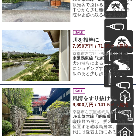
観光客で溢れる嵐山エリアの
中心から少し離れ、多くの寺
院や史跡の残る小倉山の麓。
見渡せば周囲の山や竹林の緑
が目に入り、耳を
川を相棒に
7,950万円 / 71.85㎡（建物） 72.95㎡（敷地）
京都市左京区下鴨蓼倉町84-50
京阪鴨東線「出町柳」駅 徒歩20分
犬の散歩に出るときも、休日
にジョギングするときも、夕
飯のあと少し歩きたくなった
ときも、玄関を出ればそこは
もう高野川。窓の
風情をすり抜ける
9,800万円 / 141.5㎡（建物） 281.47㎡（敷地）
京都市右京区嵯峨鳥居本小坂町
JR山陰本線「嵯峨嵐山」駅 徒歩25分
嵯峨野の最北、愛宕山の麓に
位置する嵯峨鳥居本。江戸時
代には愛宕山頂にある愛宕神