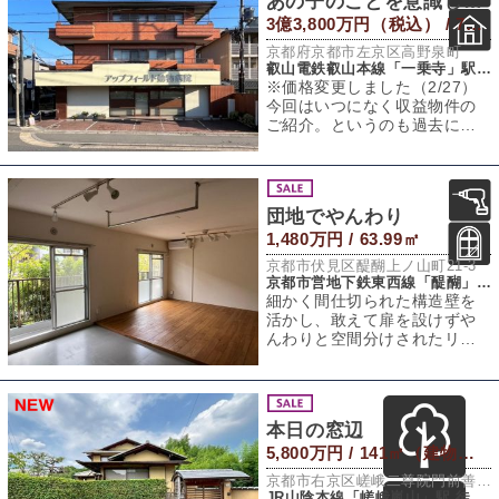
あの子のことを意識して。［収益マンション］
3億3,800万円（税込） / 772.57㎡（建物） 571.47㎡（敷地）
京都府京都市左京区高野泉町
叡山電鉄叡山本線「一乗寺」駅 徒歩8分
※価格変更しました（2/27）
今回はいつになく収益物件の
ご紹介。というのも過去に同
タイトルで何度も賃貸募集を
させてもらっ
団地でやんわり
1,480万円 / 63.99㎡
京都市伏見区醍醐上ノ山町21-3
京都市営地下鉄東西線「醍醐」駅 徒歩10分
細かく間仕切られた構造壁を
活かし、敢えて扉を設けずや
んわりと空間分けされたリノ
ベ済団地の1区画の登場です。
8年ほど前にリ
本日の窓辺
5,800万円 / 141㎡（建物） 229.96㎡（敷地）
京都市右京区嵯峨二尊院門前善光寺山町7-23
JR山陰本線「嵯峨嵐山」駅 徒歩21分