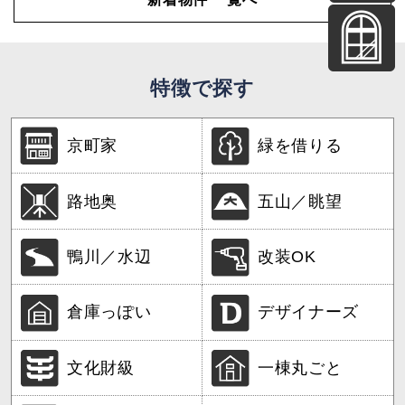
特徴で探す
京町家
緑を借りる
路地奥
五山／眺望
鴨川／水辺
改装OK
倉庫っぽい
デザイナーズ
文化財級
一棟丸ごと