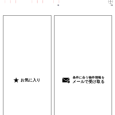
に変わることで足触りや空気感がガラッと変わ
り、より広々と過ごしやすい空間へと生まれ変わ
りそう。現在収納と廊下側の襖は白色に張替え中
です。
1階でいうとキッチンスペースも大きく変更予定
で、床にはネイビーのフロアタイルが貼られ、ラ
ワン合板で仕上げられたシステムキッチンを導
入、壁面塗装もされるので空間全体がすっきりと
整った仕上がりになるかと思います。
条件に合う物件情報を
お気に入り
メールで受け取る
そして2階には和室が3室あります。それぞれの部
屋にゆとりがあるので主寝室、子供部屋を2室と
割り振ることもできますし、小さいお子さんがい
る家庭であれば一家で川の字で寝て、セカンドリ
ビングや趣味部屋に。という感じでライフスタイ