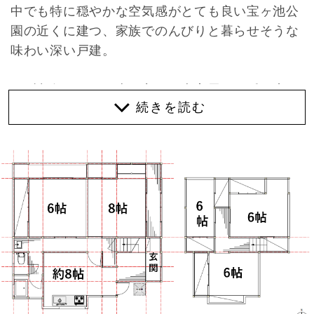
中でも特に穏やかな空気感がとても良い宝ヶ池公
園の近くに建つ、家族でのんびりと暮らせそうな
味わい深い戸建。
まず印象としては古き良き日本家屋で、延べ床面
積130㎡と広々としています。玄関先には駐車ス
ペースとコンパクトな庭があり、徒歩1分以内に
宝ヶ池公園があったり、更に間取りが3LDKなの
でお子さんがいる家庭でも住みよい住環境が揃っ
ている印象を受けました。
それでは1階のご紹介。現在の居室は8帖と6帖の
和室が続き間になっています。ここは杉の無垢材
を使用したフローリングに変更されてリビングに
なります。大きめのソファやダイニングテーブル
を置いてもまだまだ余白が残るサイズ感。無垢材