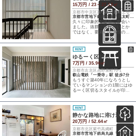
15万円 / 23～27.12㎡
京都市中京区富小路竹屋町上る桝屋町325-2
京都市営地下鉄烏丸線「丸太町」駅 徒歩7分
久々に印象的な建物に出会い
ました。抜群に格好良いとか
ではなく、要素の関係性の妙
で、そこはかとなくとても良
い。早速紹介しち
ゆるーく区切る
7万円 / 35.96㎡
京都市左京区高野泉町70-1
叡山電鉄「一乗寺」駅 徒歩7分
もうすぐ築40年になろうとし
ているマンションの1階にはゆ
るーく区切るスタイルが印象
的な一室があります。今回の
物件は鴨川デ
静かな路地に溶け込む【マンスリー賃貸】
20万円 / 52.64㎡
京都市北区紫竹高縄町
京都市営地下鉄烏丸線「北大路」駅 徒歩13分