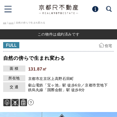
|
| 自然の傍らで生まれ変わる
賃貸
左京区
この物件は成約済みです
住宅
自然の傍らで生まれ変わる
面 積
131.87㎡
所在地
京都市左京区上高野石田町
叡山電鉄「宝ヶ池」駅 徒歩6分／京都市営地下
交 通
鉄烏丸線「国際会館」駅 徒歩8分
?