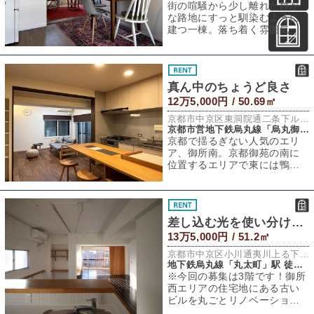
街の喧騒から少し離れた静か
な路地にすっと馴染むように
建つ一棟。落ち着く雰囲気に
整えられた空間が素敵なマン
スリー賃貸物件で
真ん中のちょうど良さ
12万5,000円 / 50.69㎡
京都市中京区東洞院通二条下ル瓦之町373
京都市営地下鉄烏丸線「烏丸御池」駅 徒歩4分
京都で揺るぎない人気のエリ
ア、御所南。京都御苑の南に
位置するエリアで東には鴨
川、西には二条城、南に行け
ば商業地と、まさに
差し込む光を使い分け。[ペット飼育可]
13万5,000円 / 51.2㎡
京都市中京区小川通夷川上る下丸屋町442-7
地下鉄烏丸線「丸太町」駅 徒歩8分
※今回の募集は3階です！御所
西エリアの住宅地にある古い
ビルを丸ごとリノベーション
しペット（小型犬）と暮らせ