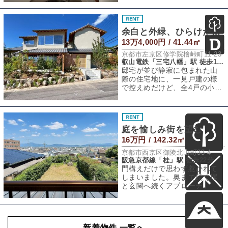
る1LDKが生
余白と外緑、ひらけた暮らし
13万4,000円 / 41.44㎡
京都市左京区修学院檜峠町11-23
叡山電鉄「三宅八幡」駅 徒歩14分
邸宅が並び静寂に包まれた山
際の住宅地に、一見戸建の様
で控えめだけど、全4戸の小さ
な戸建がギュッと寄り添った
様な小規模集合
庭を愉しみ街を望む
16万円 / 142.32㎡
京都市西京区御陵北山町33-4
阪急京都線「桂」駅 徒歩22分
門構えだけで思わず惹かれて
しまいました。奥まで続く塀
と玄関へ続くアプローチ。そ
れだけで”この先には何がある
んだろう”と自
新着物件 一覧へ