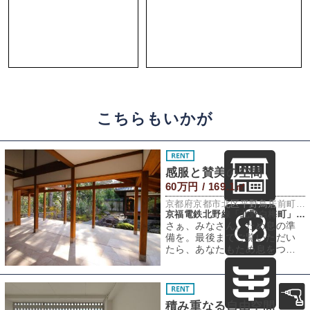
こちらもいかが
感服と賛美の空間
60万円 / 169.1㎡
京都府京都市北区平野鳥居前町84-1
京福電鉄北野線「北野白梅町」駅 徒歩7分
さぁ、みなさん。ため息の準
備を。最後までご覧いただい
たら、あなたもため息をつい
てしまうことを約束いたしま
す。北野天満宮の
積み重なる自由空間