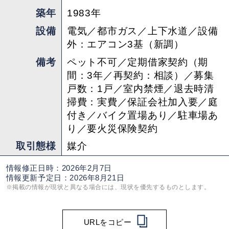
徒歩1分で宝ヶ池公園なので自然に触れながら散
築年
1983年
歩したり、遊具がたくさん揃っています。更に玄
設備
電気／都市ガス／上下水道／設備
関前に駐車可能というのもお子さんがいる家庭に
外：エアコン3基（新調）
は嬉しい周辺環境ではないでしょうか。
備考
ペット不可／定期借家契約（期
間：3年／再契約：相談）／募集
担当 ： 須摩
戸数：1戸／室内禁煙／退去時清
掃費：実費／保証会社加入要／庭
付き／バイク置場あり／駐車場あ
り／要火災保険契約
取引態様
媒介
情報修正日時：2026年2月7日
情報更新予定日：2026年8月21日
※掲載の情報が現状と異なる場合には、現状を優先するものとします。
URLをコピー