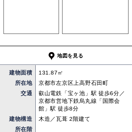
ルに合った使い分けが出来そうです。ちなみに各
部屋の畳は表替え、襖は張り替えられます。襖の
色合いは東がグレー、南が薄紫、西が水色。
他の改装箇所としては現在外にある洗濯機置き場
を階段下に移動。トイレの便器を新調。玄関前の
駐車スペースの一部の地面を左官工事により綺麗
地図を見る
な状態に変更される予定です。内外ともに手が加
えられ、見た目だけでなく使い勝手もきちんと向
建物面積
131.87㎡
上するかと思うので乞うご期待。
所在地
京都市左京区上高野石田町
交通
叡山電鉄「宝ヶ池」駅 徒歩6分／
もちろん改装工事が終わり次第、改めてご紹介さ
京都市営地下鉄烏丸線「国際会
せていただく予定ですが、改装中でも随時ご案内
館」駅 徒歩8分
が可能です。是非エリアの雰囲気、生まれ変わる
建物構造
木造／瓦葺 2階建て
前の姿を現地でご覧ください。
所在階