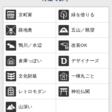
京町家
緑を借りる
路地奥
五山／眺望
鴨川／水辺
改装OK
倉庫っぽい
デザイナーズ
文化財級
一棟丸ごと
レトロモダン
神社仏閣
山深い