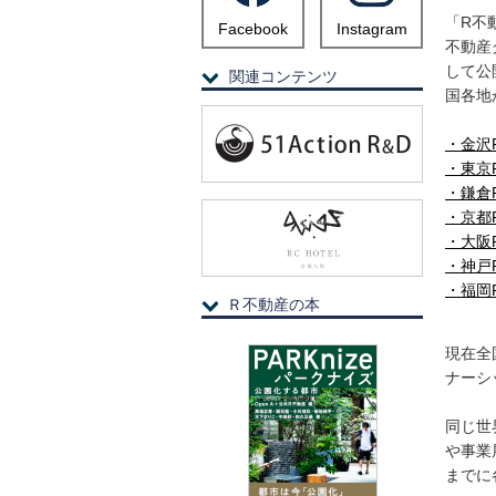
「R不
Facebook
Instagram
不動産
して公
関連コンテンツ
国各地
・金沢
・東京
・鎌倉
・京都
・大阪
・神戸
・福岡
Ｒ不動産の本
現在全
ナーシ
同じ世
や事業
までに