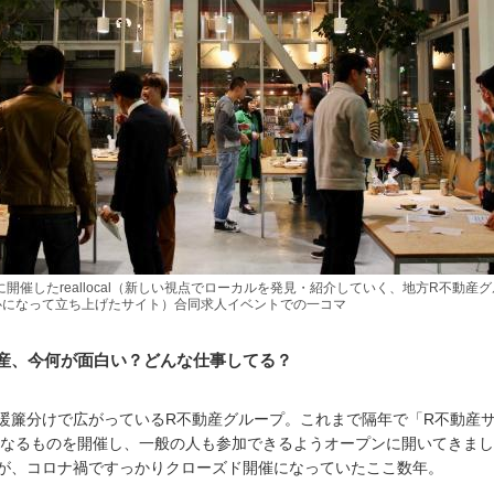
年に開催したreallocal（新しい視点でローカルを発見・紹介していく、地方R不動産
心になって立ち上げたサイト）合同求人イベントでの一コマ
産、今何が面白い？どんな仕事してる？
暖簾分けで広がっているR不動産グループ。これまで隔年で「R不動産
 なるものを開催し、一般の人も参加できるようオープンに開いてきまし
が、コロナ禍ですっかりクローズド開催になっていたここ数年。