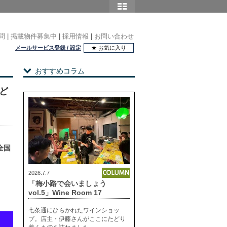
問
|
掲載物件募集中
|
採用情報
|
お問い合わせ
メールサービス登録 / 設定
★ お気に入り
おすすめコラム
はど
全国
2026.7.7
「梅小路で会いましょう
vol.5」Wine Room 17
七条通にひらかれたワインショッ
プ。店主・伊藤さんがここにたどり