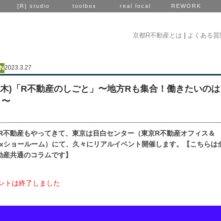
[R] studio
toolbox
real local
REWORK
京都R不動産とは
|
よくある質
2023.3.27
13 (木)「R不動産のしごと」〜地方Rも集合！働きたいの
？〜
R不動産もやってきて、東京は目白センター（東京R不動産オフィス＆
lboxショールーム）にて、久々にリアルイベント開催します。【こちらは
動産共通のコラムです】
ントは終了しました