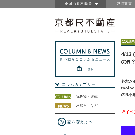
全国のＲ不動産
密買東京
4/
のR
各地の
コラムカテゴリー
too
のR不
読み物・連載
お知らせなど
※イベ
家を変えよう