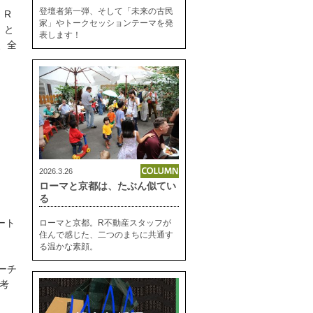
登壇者第一弾、そして「未来の古民
、R
家」やトークセッションテーマを発
」と
表します！
、全
2026.3.26
ローマと京都は、たぶん似てい
る
ート
ローマと京都。R不動産スタッフが
住んで感じた、二つのまちに共通す
る温かな素顔。
ーチ
考