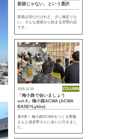
新築じゃない、という選択
新築は安心だけれど、少し物足りな
い。そんな感覚から始まる空間の話
です。
2025.11.10
「梅小路で会いましょう
vol.4」梅小路ACWA (ACWA
BASE×Lykke)
第4弾！ 梅小路ACWAをつくる齊藤
さんと波多野さんに会いに行きまし
た。