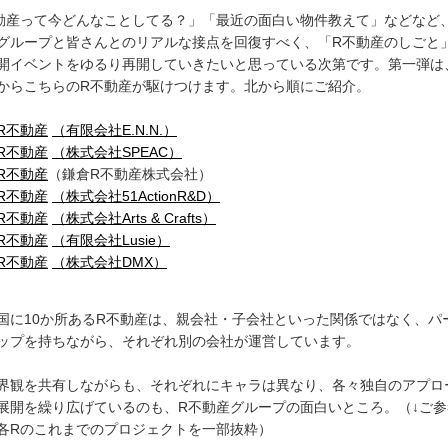
動産って今どんなことしてる？」「最近の面白い物件教えて」などなど
グループと皆さんとのリアルな接点を回復すべく、「R不動産のしごと
開イベントをゆるり再開していきたいと思っている次第です。第一弾は
からこちらのR不動産が駆けつけます。北から順にご紹介。
R不動産
（有限会社E.N.N.）
R不動産
（株式会社SPEAC）
R不動産
（鎌倉R不動産株式会社）
R不動産
（株式会社51ActionR&D）
R不動産
（株式会社Arts & Crafts）
R不動産
（有限会社Lusie）
R不動産
（株式会社DMX）
国に10か所あるR不動産は、親会社・子会社といった関係ではなく、パ
ップを持ちながら、それぞれ別の会社が運営しています。
界観を共有しながらも、それぞれにキャラは異なり、各々独自のアプロ
展開を繰り広げているのも、R不動産グループの面白いところ。（↓ご参
各Rのこれまでのプロジェクトを一部抜粋）