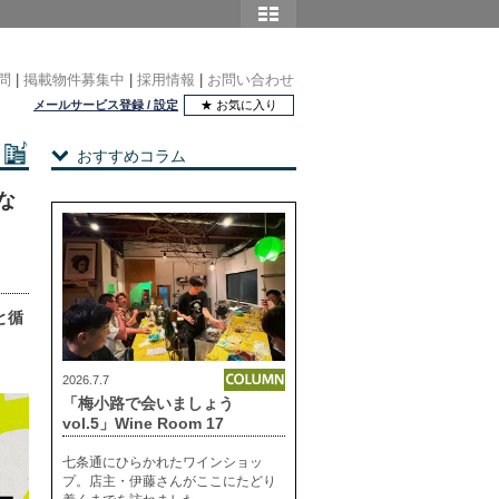
問
|
掲載物件募集中
|
採用情報
|
お問い合わせ
メールサービス登録 / 設定
★ お気に入り
おすすめコラム
な
と循
2026.7.7
「梅小路で会いましょう
vol.5」Wine Room 17
七条通にひらかれたワインショッ
プ。店主・伊藤さんがここにたどり