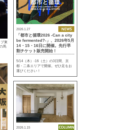
2026.1.27
「都市と循環2026 -Can a city
be fermented?-」、2026年5月
ップ東
14・15・16日に開催。先行早
の馬
割チケット販売開始！
5/14（木）-16（土）の3日間、京
都・二条エリアで開催。ぜひ足をお
運びください！
2026.1.15