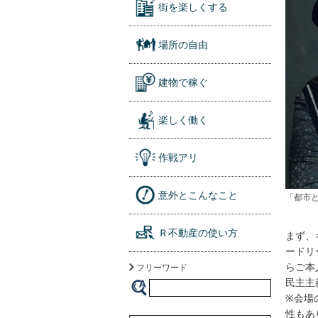
街を楽しくする
場所の自由
建物で稼ぐ
楽しく働く
作戦アリ
意外とこんなこと
「都市
Ｒ不動産の使い方
まず、
ードリ
らご本
フリーワード
民主主
※会場
性もあ