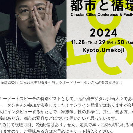
と循環2024」に元台湾デジタル担当大臣オードリー・タンさんの参加が決定！
キーノートスピーチの特別ゲストとして、元台湾デジタル担当大臣であ
ー・タンさんの参加が決定しました！オンライン登壇ではありますが会
人にインタビューするかたちで、家族像、性の多様性、共生、働き方、A
義のあり方、都市の変容などについて伺いたいと思っています。
のみにて視聴可能、2次配信はありません。定員で早々に締め切られる
りますので、ご興味ある方はお早めにチケット購入ください。