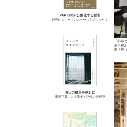
PARKnize 公園化する都市
緑豊かなオープンスペースを街にひらく
「都市
京事務所
場正尊
明日の風景を探しに
馬場正尊による思考と記憶の雑想記