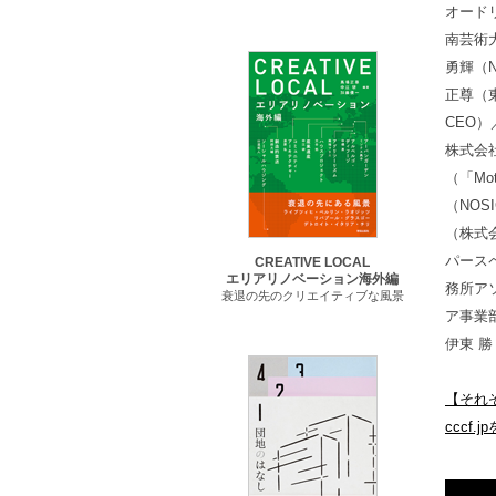
オード
南芸術
勇輝（
正尊（東
CEO
株式会社森
（「Mo
（NO
（株式
パース
CREATIVE LOCAL
エリアリノベーション海外編
務所ア
衰退の先のクリエイティブな風景
ア事業部
伊東 勝
【それ
cccf