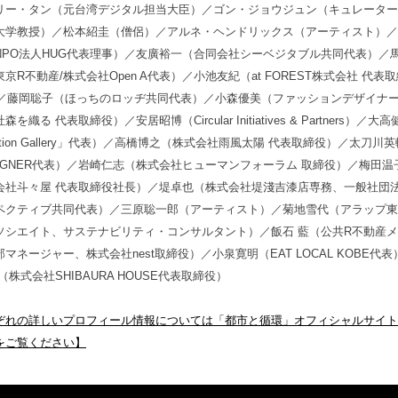
リー・タン（元台湾デジタル担当大臣）／ゴン・ジョウジュン（キュレーター
大学教授）／松本紹圭（僧侶）／アルネ・ヘンドリックス（アーティスト）／
NPO法人HUG代表理事）／友廣裕一（合同会社シーベジタブル共同代表）／
京R不動産/株式会社Open A代表）／小池友紀（at FOREST株式会社 代表
）／藤岡聡子（ほっちのロッヂ共同代表）／小森優美（ファッションデザイナ
を織る 代表取締役）／安居昭博（Circular Initiatives & Partners）／大
tion Gallery」代表）／高橋博之（株式会社雨風太陽 代表取締役）／太刀川英
SIGNER代表）／岩崎仁志（株式会社ヒューマンフォーラム 取締役）／梅田温
会社斗々屋 代表取締役社長）／堤卓也（株式会社堤淺吉漆店専務、一般社団
ペクティブ共同代表）／三原聡一郎（アーティスト）／菊地雪代（アラップ東
ソシエイト、サステナビリティ・コンサルタント）／飯石 藍（公共R不動産
マネージャー、株式会社nest取締役）／小泉寛明（EAT LOCAL KOBE代表
（株式会社SHIBAURA HOUSE代表取締役）
ぞれの詳しいプロフィール情報については「都市と循環」オフィシャルサイト
.jpをご覧ください】