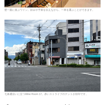
壁一面に並ぶワイン。好みや予算を伝えながら、一本を選ぶことができます。
七条通沿いに立つWine Room 17。赤いストライプのテントが目印です。