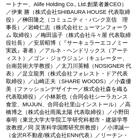
ートナー、Alife Holding Co., Ltd.創業者兼CEO）
／伊東 勝（株式会社SHIBAURA HOUSE 代表取締
役）／榊󠄀田隆之（コミュニティ・バンク京信 理
事長）／岩崎仁志（株式会社ヒューマンフォーラ
ム 取締役）／梅田温子（株式会社斗々屋 代表取締
役社長）／安居昭博（『サーキュラーエコノミー
実践』著者）／アルネ・ヘンドリックス（アーテ
ィスト）／ゴン・ジョウジュン（キュレーター、
台南芸術大学教授）／太刀川英輔（NOSIGNER 代
表）／足立龍男（株式会社フォレスト・ドア代表
取締役）／山崎正夫（SHARE WOODS）／小森優
美（ファッションデザイナー／株式会社森を織る
代表取締役）／小林新也（合同会社シーラカンス
食堂、MUJUN、合同会社里山インストール）／高
橋博之（株式会社雨風太陽 代表取締役）／小野田
泰明（東北大学大学院工学研究科都市・建築学専
攻教授／同 災害科学国際研究所教授）／小津誠一
（金沢R不動産/株式会社ENN代表）／リーチン・