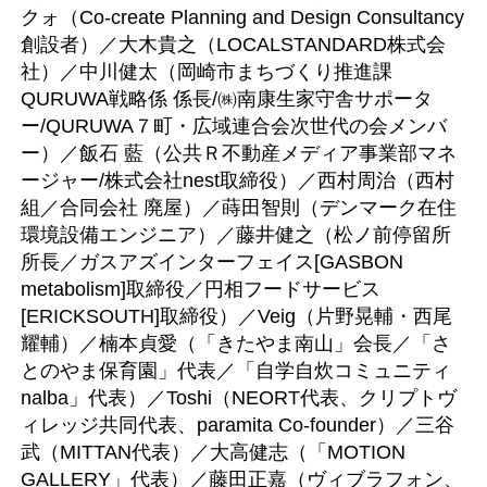
クォ（Co-create Planning and Design Consultancy
創設者）／大木貴之（LOCALSTANDARD株式会
社）／中川健太（岡崎市まちづくり推進課
QURUWA戦略係 係長/㈱南康生家守舎サポータ
ー/QURUWA７町・広域連合会次世代の会メンバ
ー）／飯石 藍（公共Ｒ不動産メディア事業部マネ
ージャー/株式会社nest取締役）／西村周治（西村
組／合同会社 廃屋）／蒔田智則（デンマーク在住
環境設備エンジニア）／藤井健之（松ノ前停留所
所長／ガスアズインターフェイス[GASBON
metabolism]取締役／円相フードサービス
[ERICKSOUTH]取締役）／Veig（片野晃輔・西尾
耀輔）／楠本貞愛（「きたやま南山」会長／「さ
とのやま保育園」代表／「自学自炊コミュニティ
nalba」代表）／Toshi（NEORT代表、クリプトヴ
ィレッジ共同代表、paramita Co-founder）／三谷
武（MITTAN代表）／大高健志（「MOTION
GALLERY」代表）／藤田正嘉（ヴィブラフォン、