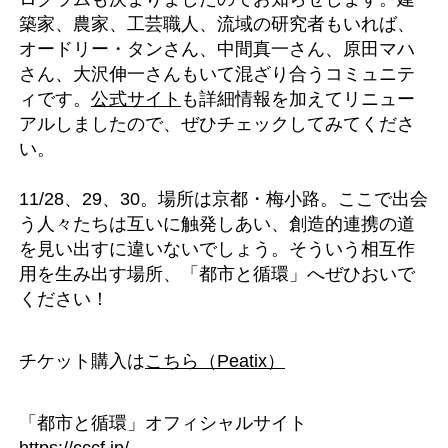
築家、農家、工芸職人、流域の研究者もいれば、
オードリー・タンさん、中間真一さん、原田マハ
さん、大沢伸一さんもいて混ざり合うコミュニテ
ィです。
公式サイト
も詳細情報を加えてリニュー
アルしましたので、ぜひチェックしてみてくださ
い。
11/28、29、30。場所は京都・梅小路。ここで出会
う人々たちは互いに触発しあい、創造的連携の道
を見い出すに違いないでしょう。そういう相互作
用を生み出す場所、「都市と循環」へぜひおいで
ください！
チケット購入は
こちら（Peatix）
「都市と循環」オフィシャルサイト
https://cccf.jp/