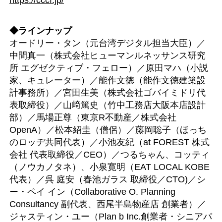
◆ラインナップ
オードリー・タン（元台湾デジタル担当大臣）／
中間真一（株式会社ヒューマンルネッサンス研究
所 エグゼクティブ・フェロー）／原田マハ（小説
家、キュレーター）／能作文徳（能作文徳建築設
計事務所）／宮田生美（株式会社ゴバイミドリ代
表取締役）／山﨑篤史（竹中工務店大阪本店設計
部）／馬場正尊（東京R不動産／株式会社
OpenA）／松本紹圭（僧侶）／藤岡聡子（ほっち
のロッヂ共同代表）／小池友紀（at FOREST 株式
会社 代表取締役／CEO）／つるちゃん、コッティ
（ノウカノタネ）、小泉寛明（EAT LOCAL KOBE
代表）／呉 庭安（春池ガラス 取締役／CTO)／シ
ー・ペイ イン（Collaborative O. Planning
Consultancy 副代表、西尾半島物産店 創業者）／
ジャスティン・ユー（Plan b Inc.創業者・シニアパ